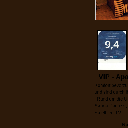
VIP - Apa
Komfort bevorzu
und sind durch i
Rund um die Uhr
Sauna, Jacuzzi,
Satelliten-TV.
N